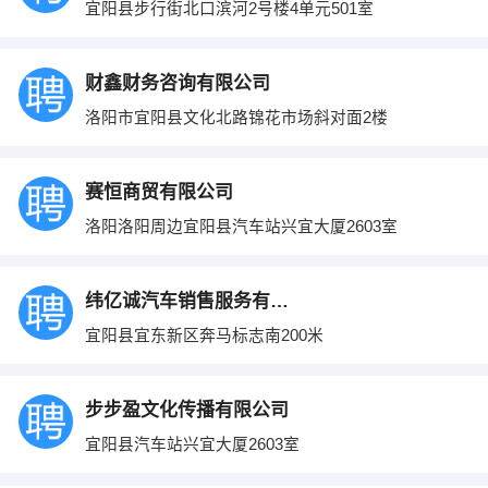
宜阳县步行街北口滨河2号楼4单元501室
财鑫财务咨询有限公司
洛阳市宜阳县文化北路锦花市场斜对面2楼
赛恒商贸有限公司
洛阳洛阳周边宜阳县汽车站兴宜大厦2603室
纬亿诚汽车销售服务有限公司
宜阳县宜东新区奔马标志南200米
步步盈文化传播有限公司
宜阳县汽车站兴宜大厦2603室