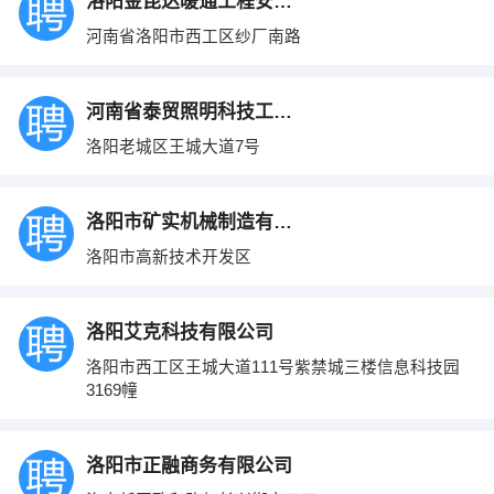
洛阳金昆达暖通工程安装公司
河南省洛阳市西工区纱厂南路
河南省泰贸照明科技工程有限公司
洛阳老城区王城大道7号
洛阳市矿实机械制造有限公司
洛阳市高新技术开发区
洛阳艾克科技有限公司
洛阳市西工区王城大道111号紫禁城三楼信息科技园
3169幢
洛阳市正融商务有限公司