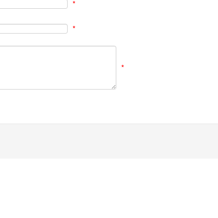
*
*
*