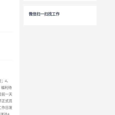
微信扫一扫找工作
责；4、
。福利待
日前一天
节正式员
工作日发
送达4、