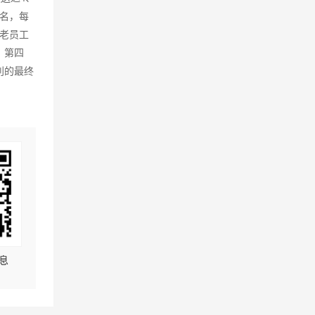
名，每
励老员工
。第四
利的最终
息