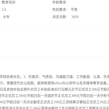
：
教育培训
年龄要求：
：
2人
性别要求：
不限
：
大专
浏览次数：
2029
 有教学经验者优先；3、形象好、气质佳、沟通能力强、工作勤恳、认真、负
，掌握现代办公技能，能熟练使用office办公软件以及多媒体教学设备
假日及其他补贴名称针对员工补贴标准实行日期元旦节正式员工200元节假
动节正式员工200元节假日前一天国庆节正式员工300元节假日前一天中秋
500元节假日前一天月全勤奖正式员工100元工资结算日餐贴正式员工10元∕
冷饮费高温户外作业员工200元夏季中期员工生日福利正式员工蛋糕生日当天