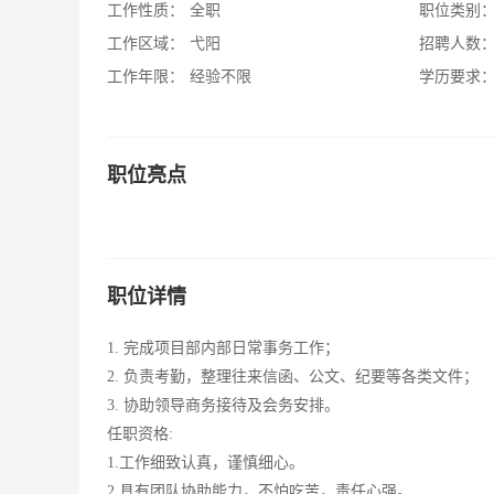
工作性质：
全职
职位类别
工作区域：
弋阳
招聘人数
工作年限：
经验不限
学历要求
职位亮点
职位详情
1. 完成项目部内部日常事务工作；
2. 负责考勤，整理往来信函、公文、纪要等各类文件；
3. 协助领导商务接待及会务安排。
任职资格:
1.工作细致认真，谨慎细心。
2.具有团队协助能力，不怕吃苦，责任心强。