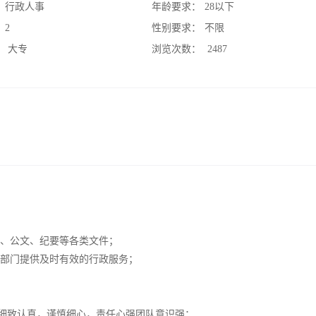
：
行政人事
年龄要求：
28以下
：
2
性别要求：
不限
：
大专
浏览次数：
2487
函、公文、纪要等各类文件；
他部门提供及时有效的行政服务；
作细致认真，谨慎细心，责任心强团队意识强；