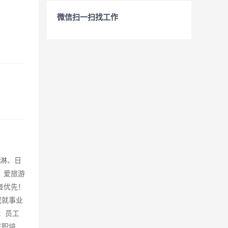
微信扫一扫找工作
雨淋、日
、爱旅游
者优先！
成就事业
：员工
在职培