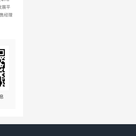
发展平
售经理
息