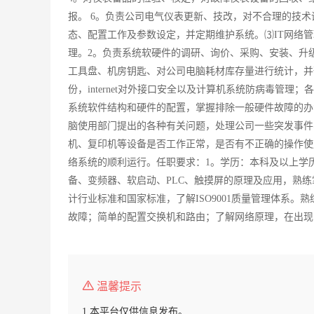
报。 6。负责公司电气仪表更新、技改，对不合理的技术设
态、配置工作及参数设定，并定期维护系统。⑶IT网络管
理。2。负责系统软硬件的调研、询价、采购、安装、升
工具盘、机房钥匙、对公司电脑耗材库存量进行统计，并
份，internet对外接口安全以及计算机系统防病毒管
系统软件结构和硬件的配置，掌握排除一般硬件故障的办
脑使用部门提出的各种有关问题，处理公司一些突发事件
机、复印机等设备是否工作正常，是否有不正确的操作使用
络系统的顺利运行。任职要求：1。学历：本科及以上学
备、变频器、软启动、PLC、触摸屏的原理及应用，熟练掌
计行业标准和国家标准，了解ISO9001质量管理体系
故障；简单的配置交换机和路由；了解网络原理，在出现
温馨提示
1.本平台仅供信息发布。