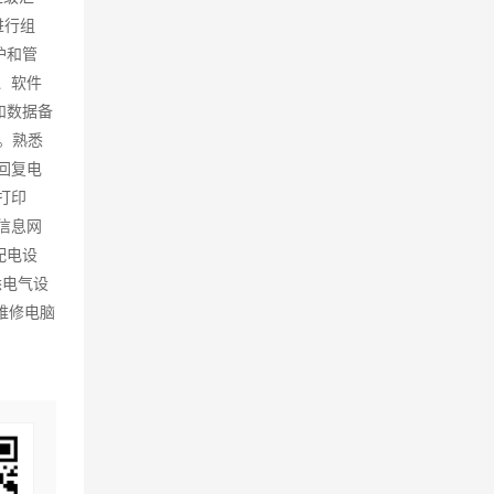
进行组
护和管
、软件
和数据备
4。熟悉
回复电
打印
信息网
配电设
悉电气设
维修电脑