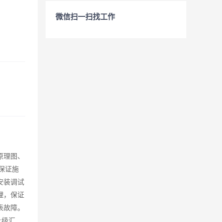
微信扫一扫找工作
原理图、
保证施
安装调试
理，保证
表故障。
上级汇