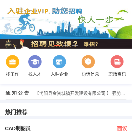
找工作
找人才
入驻企业
一句话信息
职场资讯
杨先生 发布 [屠宰车间熟练工 ] 招聘信息
【弋阳县金资城镇开发建设有限公司 】 强势入驻
【和悦天道汽车贸易服务有限公司 】 强势入驻
【新概念英语培训学校 】 强势入驻
【河南古城宜阳分公司 】 强势入驻
热门推荐
【财鑫财务咨询有限公司 】 强势入驻
原世东 发布 [CAD制图员 ] 招聘信息
魏经理 发布 [体育教师 ] 招聘信息
CAD制图员
面议