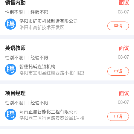
销售内勤
面议
08-07
性别不限
经验不限
洛阳市矿实机械制造有限公司
申请
洛阳市高新技术开发区
英语教师
面议
08-07
性别不限
经验不限
智德托辅连锁机构
申请
洛阳市宜阳县红旗西路小北门红旗花园2层中街学校正对
项目经理
面议
08-07
性别不限
经验不限
河南正赢智能化工程有限公司
申请
洛阳西工区行署路安泰公寓1号楼