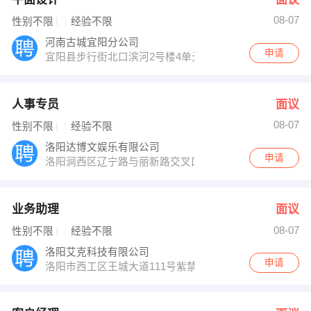
08-07
性别不限
经验不限
河南古城宜阳分公司
申请
宜阳县步行街北口滨河2号楼4单元501室
人事专员
面议
08-07
性别不限
经验不限
洛阳达博文娱乐有限公司
申请
洛阳涧西区辽宁路与丽新路交叉口
业务助理
面议
08-07
性别不限
经验不限
洛阳艾克科技有限公司
申请
洛阳市西工区王城大道111号紫禁城三楼信息科技园3169