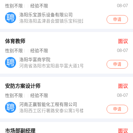
李经理 发布 [安防方案设计师 ] 招聘信息
08-07
性别不限
经验不限
李经理 发布 [市场部副经理 ] 招聘信息
杨先生 发布 [屠宰车间熟练工 ] 招聘信息
洛阳乐宝游乐设备有限公司
【弋阳县金资城镇开发建设有限公司 】 强势入驻
申请
洛阳洛阳孟津县会盟镇乐宝科技园
体育教师
面议
08-07
性别不限
经验不限
洛阳华富商学院
申请
河南省洛阳市宜阳县华富大道1号宜阳县职业教育中心
安防方案设计师
面议
08-07
性别不限
经验不限
河南正赢智能化工程有限公司
申请
洛阳西工区行署路安泰公寓1号楼
市场部副经理
面议