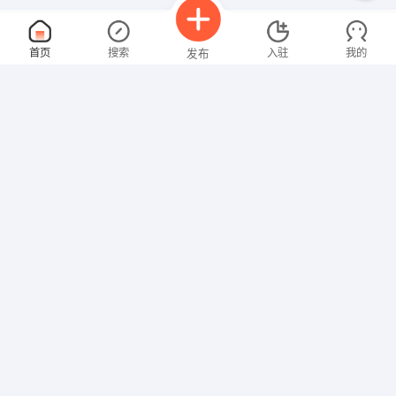
设计师助理
面议
首页
搜索
入驻
我的
发布
08-07
性别不限
经验不限
洛阳鼎亿峰装饰工程有限公司
申请
洛阳涧西九都路与银川路交叉口向北50米
办公室主任
面议
招聘信息
求职简历
08-07
性别不限
经验不限
灵山国诚旅游发展有限公司
申请
洛阳市宜阳县城西莲花公园内
硬件工程师
面议
08-07
性别不限
经验不限
洛阳永联阳光信息技术有限公司
申请
洛阳市周山路明珠花园3期2号403室