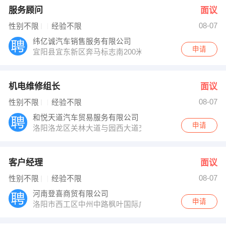
服务顾问
面议
08-07
性别不限
经验不限
纬亿诚汽车销售服务有限公司
申请
宜阳县宜东新区奔马标志南200米
机电维修组长
面议
08-07
性别不限
经验不限
和悦天道汽车贸易服务有限公司
申请
洛阳洛龙区关林大道与园西大道交叉口南888米众德慧汽
客户经理
面议
08-07
性别不限
经验不限
河南登喜商贸有限公司
申请
洛阳市西工区中州中路枫叶国际广场